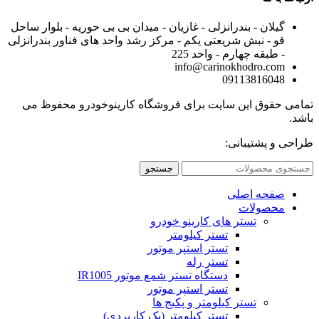
گیلان - بندرانزلی - غازیان - میدان بی بی حوریه - بلوار ساحل
قو - نبش شریعتی یکم - مرکز رشد واحد های فناور بندرانزلی
- طبقه چهارم - واحد 225
info@carinokhodro.com
09113816048
تمامی حقوق این سایت برای فروشگاه کارینوخودرو محفوظ می
باشد.
طراحی و پشتیبانی:
جستجو
صفحه اصلی
محصولات
تستر های کارینو خودرو
تستر کیلومتر
تستر استپر موتور
تستر رله
دستگاه تستر شمع موتور IR1005
تستر استپر موتور
تستر کیلومتر و پکیج ها
تستر کیلومتر (پک کاربردی)