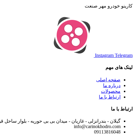
کارینو خودرو مهر صنعت
Instagram
Telegram
لینک های مهم
صفحه اصلی
درباره ما
محصولات
ارتباط با ما
ارتباط با ما
گیلان - بندرانزلی - غازیان - میدان بی بی حوریه - بلوار ساحل ق
info@carinokhodro.com
09113816048