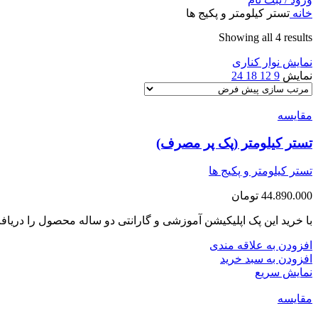
خانه
تستر کیلومتر و پکیج ها
Showing all 4 results
نمایش نوار کناری
نمایش
9
12
18
24
مقايسه
تستر کیلومتر (پک پر مصرف)
تستر کیلومتر و پکیج ها
44.890.000
تومان
با خرید این پک اپلیکیشن آموزشی و گارانتی دو ساله محصول را دریاف
افزودن به علاقه مندی
افزودن به سبد خرید
نمایش سریع
مقايسه