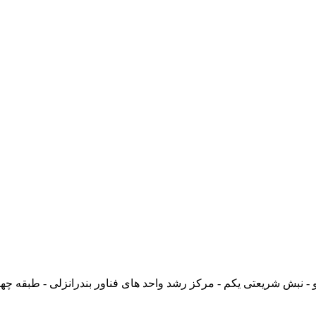
و - نبش شریعتی یکم - مرکز رشد واحد های فناور بندرانزلی - طبقه چهارم 