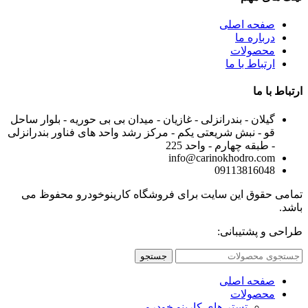
صفحه اصلی
درباره ما
محصولات
ارتباط با ما
ارتباط با ما
گیلان - بندرانزلی - غازیان - میدان بی بی حوریه - بلوار ساحل
قو - نبش شریعتی یکم - مرکز رشد واحد های فناور بندرانزلی
- طبقه چهارم - واحد 225
info@carinokhodro.com
09113816048
تمامی حقوق این سایت برای فروشگاه کارینوخودرو محفوظ می
باشد.
طراحی و پشتیبانی:
جستجو
صفحه اصلی
محصولات
تستر های کارینو خودرو