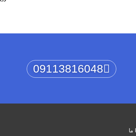
09113816048
 ما