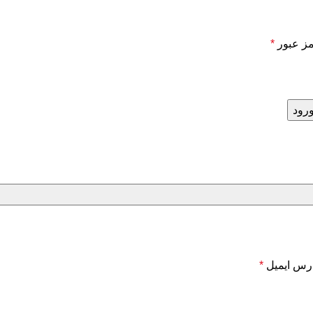
ز عبور
*
رود
رس ایمیل
*