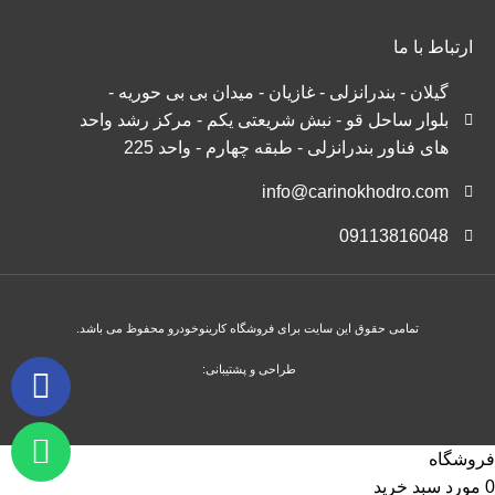
ارتباط با ما
گیلان - بندرانزلی - غازیان - میدان بی بی حوریه -
بلوار ساحل قو - نبش شریعتی یکم - مرکز رشد واحد
های فناور بندرانزلی - طبقه چهارم - واحد 225
info@carinokhodro.com
09113816048
تمامی حقوق این سایت برای فروشگاه کارینوخودرو محفوظ می باشد.
طراحی و پشتیبانی:
فروشگاه
0
مورد
سبد خرید